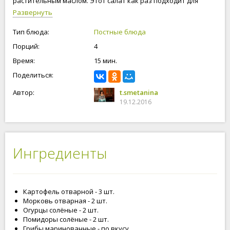
растительным маслом. Этот салат как раз подходит для
поста. Вкусно, питательно и быстро! Приступим!
Развернуть
Тип блюда:
Постные блюда
Порций:
4
Время:
15 мин.
Поделиться:
Автор:
t.smetanina
19.12.2016
Ингредиенты
Картофель отварной - 3 шт.
Морковь отварная - 2 шт.
Огурцы солёные - 2 шт.
Помидоры солёные - 2 шт.
Грибы маринованные - по вкусу.