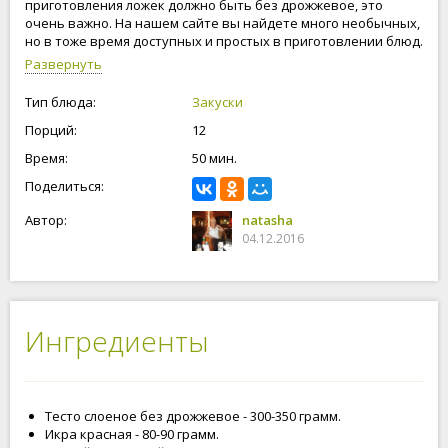
приготовления ложек должно быть без дрожжевое, это
очень важно. На нашем сайте вы найдете много необычных,
но в тоже время доступных и простых в приготовлении блюд.
Будьте счастливы и любимы!
Развернуть
Тип блюда:
Закуски
Порций:
12
Время:
50 мин.
Поделиться:
Автор:
natasha
04.12.2016
Ингредиенты
Тесто слоеное без дрожжевое - 300-350 грамм.
Икра красная - 80-90 грамм.