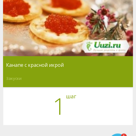
Канапе с красной икрой
Закуски
1
шаг