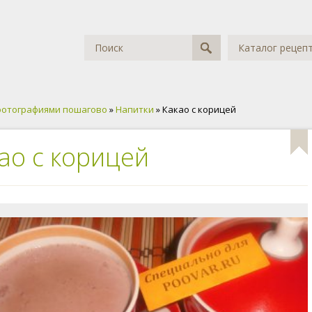
Каталог рецеп
фотографиями пошагово
»
Напитки
» Какао с корицей
ао с корицей