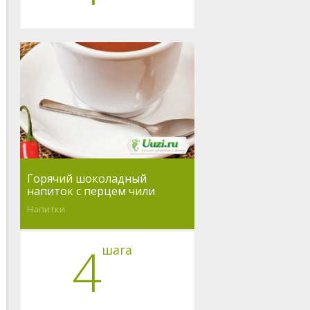
Горячий шоколадный
напиток с перцем чили
Напитки
4
шага