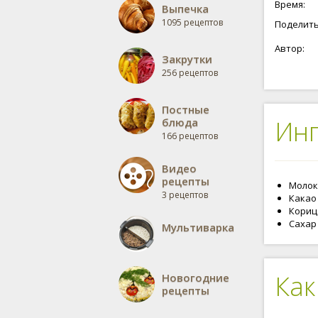
Время:
Выпечка
1095 рецептов
Поделить
Автор:
Закрутки
256 рецептов
Постные
Ин
блюда
166 рецептов
Видео
рецепты
Молоко
3 рецептов
Какао 
Кориц
Сахар -
Мультиварка
Как
Новогодние
рецепты