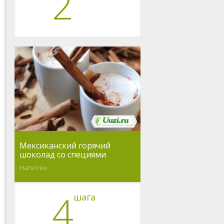
2
Мексиканский горячий
шоколад со специями
Напитки
4
шага