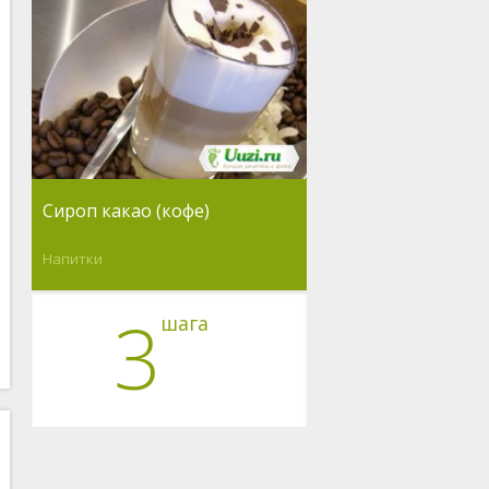
Сироп какао (кофе)
Напитки
3
шага