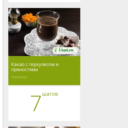
Какао с геркулесом и
пряностями
Напитки
7
шагов