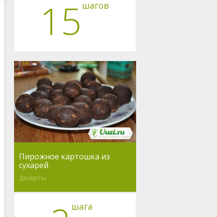
15
шагов
Пирожное картошка из
сухарей
Десерты
шага