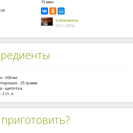
15 мин.
ся:
t.smetanina
15.11.2016
гредиенты
 - 500 мл.
порошок - 25 грамм.
а - щепотка.
 2 ст. л.
 приготовить?