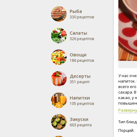
Рыба
330 рецептов
Салаты
326 рецептов
Овощи
186 рецептов
Десерты
У нас оч
напиток.
351 рецепт
всего его
сахара. 
Напитки
какао, у
повышени
105 рецептов
внимание
Разверн
Закуски
Тип блюд
603 рецепта
Порций: