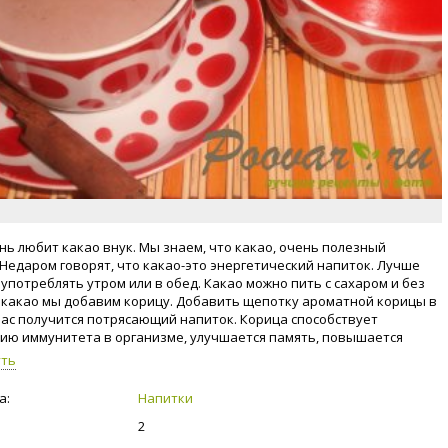
ень любит какао внук. Мы знаем, что какао, очень полезный
 Недаром говорят, что какао-это энергетический напиток. Лучше
 употреблять утром или в обед. Какао можно пить с сахаром и без
В какао мы добавим корицу. Добавить щепотку ароматной корицы в
 нас получится потрясающий напиток. Корица способствует
ю иммунитета в организме, улучшается память, повышается
. Приступим!
уть
а:
Напитки
2