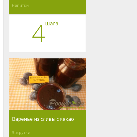
Напитки
4
шага
Варенье из сливы с какао
Закрутки