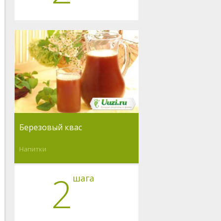
Березовый квас
Напитки
2
шага