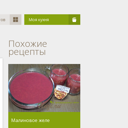
тов
Моя кухня
Похожие
рецепты
Малиновое желе