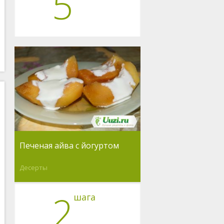
5
Печеная айва с йогуртом
Десерты
2
шага