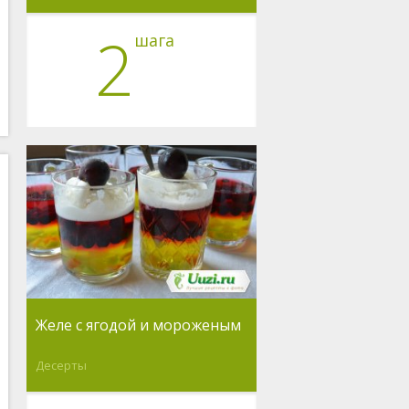
2
шага
Желе с ягодой и мороженым
Десерты