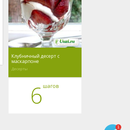
Клубничный десерт с
маскарпоне
Десерты
6
шагов
1