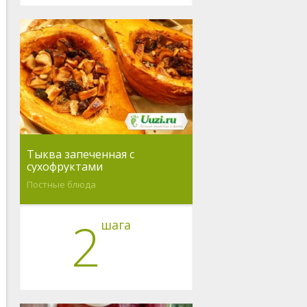
Тыква запеченная с
сухофруктами
Постные блюда
2
шага