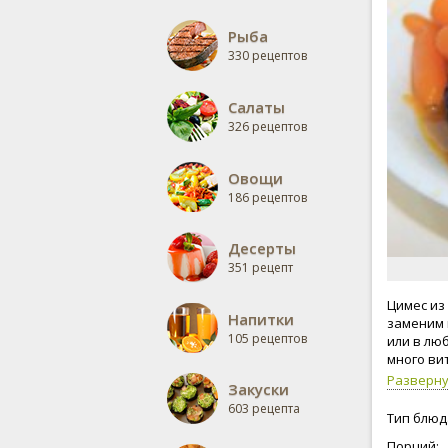
Рыба
330 рецептов
Салаты
326 рецептов
Овощи
186 рецептов
Десерты
351 рецепт
Цимес из
Напитки
заменим 
105 рецептов
или в лю
много ви
Разверн
Закуски
603 рецепта
Тип блюд
Порций: