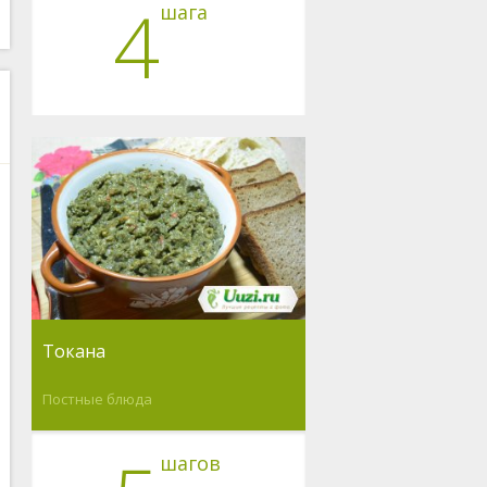
4
шага
Токана
Постные блюда
шагов