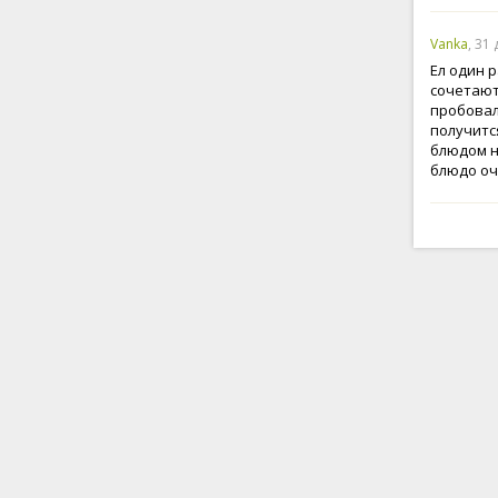
Vanka
, 31
Ел один 
сочетают
пробовал,
получитс
блюдом н
блюдо оч