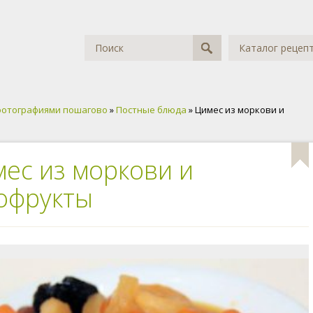
Каталог рецеп
фотографиями пошагово
»
Постные блюда
» Цимес из моркови и
ес из моркови и
офрукты