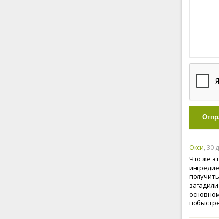
Отпр
Окси
, 30 
Что же эт
ингредие
получить
загадили
основном
побыстре