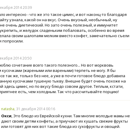
декабря 2014 20:39
ло интересно - что же это такое цимес, и вот наконц-то благодаря
айту узнала, какой он на вкус. Очень вкусный, необычный, ну
 не очень диетический. Но зато очень полезный, и иммунитет
укрепить, и желудок сладеньким побаловать, особенно во время
делала своим шалопаям мелким вместо конфет, замечательно съели
и попросили.
декабря 2014 20:50
люблю сочетание всего такого полезного... Но вот морквовь
 кусочками (жареными или вареными) терпеть не могу. Я бы
се так же, только без нее, а уже в почти готовое блюдо добавила
анную кусочками тушеную тыкву. Внешне будет очень похоже на
 здесь цимес, но по вкусу блюдо совсем другое. Теплым, кстати,
приятнее есть, чем холодным. Так что рассчитывайте порцию!
natasha
, 31 декабря 2014 00:16
Окси
, Это блюдо из Еврейской кухни. Там многие молодые мамы не
дают своим детям конфеты, а приучают их кушать свежие фрукты
или готовят для них вот такие блюда из сухофрукты и овощей.