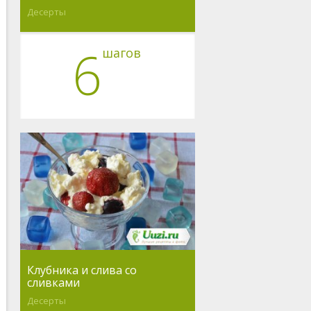
Десерты
6
шагов
Клубника и слива со
сливками
Десерты