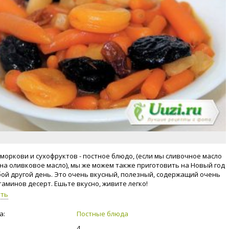
 моркови и сухофруктов - постное блюдо, (если мы сливочное масло
на оливковое масло), мы же можем также приготовить на Новый год
бой другой день. Это очень вкусный, полезный, содержащий очень
таминов десерт. Ешьте вкусно, живите легко!
уть
а:
Постные блюда
4