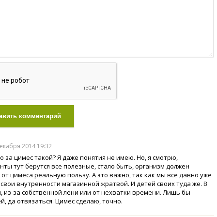
авить комментарий
декабря 2014 19:32
о за цимес такой? Я даже понятия не имею. Но, я смотрю,
нты тут берутся все полезные, стало быть, организм должен
 от цимеса реальную пользу. А это важно, так как мы все давно уже
 свои внутренности магазинной жратвой. И детей своих туда же. В
, из-за собственной лени или от нехватки времени. Лишь бы
й, да отвязаться. Цимес сделаю, точно.