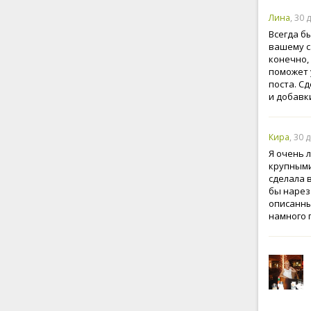
Лина
, 30 
Всегда бы
вашему с
конечно,
поможет 
поста. С
и добавк
Кира
, 30 
Я очень 
крупными
сделала в
бы нарез
описанный
намного 