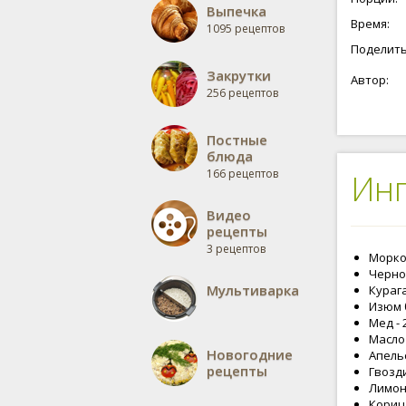
Выпечка
Время:
1095 рецептов
Поделить
Закрутки
Автор:
256 рецептов
Постные
блюда
166 рецептов
Ин
Видео
рецепты
3 рецептов
Морков
Чернос
Мультиварка
Курага
Изюм б
Мед - 
Масло
Новогодние
Апельс
рецепты
Гвозди
Лимонн
Корица