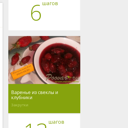
6
шагов
Варенье из свеклы и
клубники
Закрутки
шагов