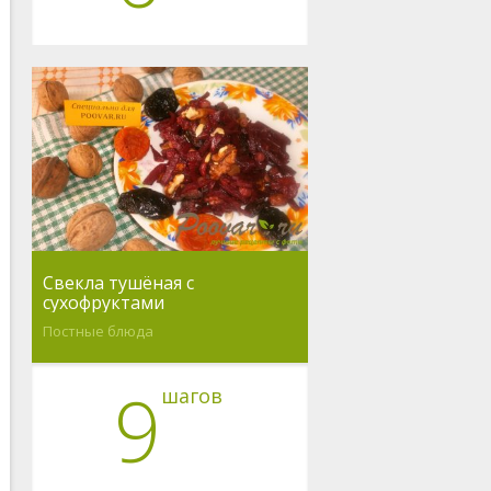
Свекла тушёная с
сухофруктами
Постные блюда
9
шагов