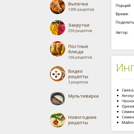
Чеснок и
Выпечка
Порций:
нравятся
1095 рецептов
майонеза
Время:
свеклы с
Поделить
Закрутки
256 рецептов
Автор:
Постные
блюда
166 рецептов
Ин
Видео
рецепты
3 рецептов
Свекла 
Мультиварка
Анчоус
Чеснок
Орехи 
Семена
Новогодние
Семена
рецепты
Майоне