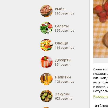
Рыба
330 рецептов
Салаты
326 рецептов
Овощи
186 рецептов
Десерты
351 рецепт
Салат из
подавать
Напитки
килькой, 
105 рецептов
но и поле
и орехи,
натураль
Закуски
чтоб она
Разверн
603 рецепта
свеклу о
слить об
Тип блюд