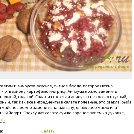
 свеклы и анчоусов вкусное, сытное блюдо, которое можно
 к отварному картофелю или рису. Анчоусы можно заменить
тюлькой, салакой. Салат из свеклы и анчоусов не только вкусный,
зный, так как все ингредиенты в салате полезные, это свекла, рыба
 а майонез можно заменить на сметану, оливковое масло или
ный йогурт. Свеклу для салата лучше заранее запечь в духовке,
 остыла. Если нет возможности запекать свеклу в духовке, то можно
уть
тварить. Когда натрёте отварную свеклу на тёрке, необходимо
разовавшийся свекольный сок. Сок вам пригодится в других блюдах.
а:
Салаты