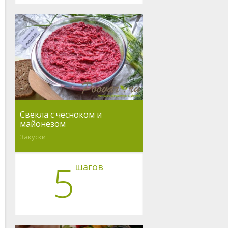
Свекла с чесноком и
майонезом
Закуски
5
шагов