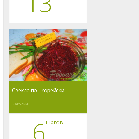
13
Свекла по - корейски
Закуски
6
шагов