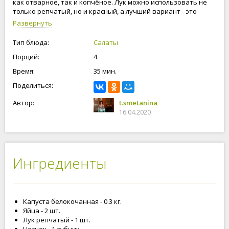
как отварное, так и копчёное. Лук можно использовать не
только репчатый, но и красный, а лучший вариант - это
белый салатный лук. Майонез можно заменить сметаной или
Развернуть
йогуртом любой жирности. Зелень в салат используйте
любую. Подача салата может быть любая от общего
Тип блюда:
Салаты
салатника до порционной подачи. Приступим к
Порций:
4
приготовлению салата из капусты, яичных блинчиков и
куриного мясо!
Время:
35 мин.
Поделиться:
Автор:
t.smetanina
16.04.2020
Ингредиенты
Капуста белокочанная - 0.3 кг.
Яйца - 2 шт.
Лук репчатый - 1 шт.