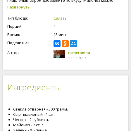
плавленым сыром добавляйте по вкусу. Майонез можно
добавлять, а можно подавать салат и без майонеза, так как
Развернуть
в салате есть сыр. Соль в салат не добавляю, так как соль
имеется в сыре и майонезе. Приступим к приготовлению
Тип блюда:
Салаты
свекольного салата с плавленым сыром!
Порций:
4
Время:
15 мин.
Поделиться:
Автор:
t.smetanina
22.12.2017
Ингредиенты
Свекла отварная - 300 грамм.
Сыр плавленый - 1 шт.
Чеснок - 2 зубчика.
Майонез - 2 ст. л.
Зелень - 0.5 пучка.