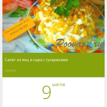
Салат из яиц и сыра с сухариками
Салаты
9
шагов