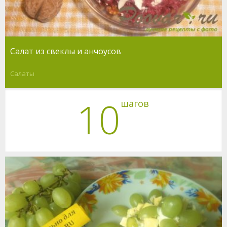
Салат из свеклы и анчоусов
Салаты
10
шагов