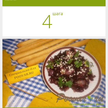
4
шага